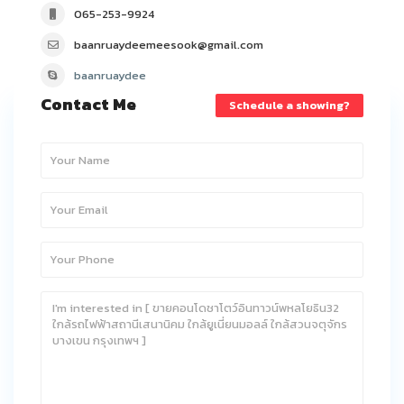
065-253-9924
baanruaydeemeesook@gmail.com
baanruaydee
Contact Me
Schedule a showing?