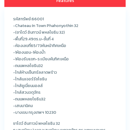
Features
รหัสทรัพย์:66001
-Chateau In Town Phahonyothin 32
-(ชาโตว์ อินทาวน์ พหลโยธิน 32)
-พื้นที่29.49ตร.ม-ชั้นที่ 4
-ห้องเลขที่65/73หันหน้าทิศเหนือ
-1ห้องนอน-1ห้องน้ำ
-1ห้องรับแขก-ระเบียงหันทิศ:เหนือ
-ถนนพหลโยธิน32
-ใกล้ห้างเซ็นทรัลลาดพร้าว
-ใกล้เมเจอร์รัชโยธิน
-ใกล้ยูเนี่ยนมอลล์
-ใกล้สวนจตุจักร
-ถนนพหลยโยธิน32
-เสนนานิคม
-บางเขน กรุงเทพฯ 10230
ชาโตว์ อินทาวน์ พหลโยธิน 32