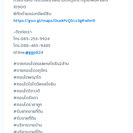
ถ.เสนานิคม 1 แขวงเสนานิคม เขตจตุจักร กรุงเทพมหานคร
10900
พิกัดตำแหน่งทรัพย์สิน
https://goo.gl/maps/DuskFvQ5cv3gRwhn9
-ติดต่อเรา
โทร.065-253-9924
โทร.086-465-9485
id line:
@ggp824
#ขายคอนโดถนนพหลโยธิน2ล้าน
#ขายคอนโดจตุจักร
#คอนโดพญาไท
#คอนโดโชโตว์พหลโยธิน
#คอนโดวิภาวดี
#คอนโดรัชดา
#คอนโดราคาถูก
#รับฝากขายที่ดิน
#รับขายที่ดิน
#บริหารขายบ้าน
#บริหารขายที่ดิน