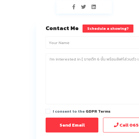
Contact Me
Schedule a showing?
I consent to the
GDPR Terms
Call
065