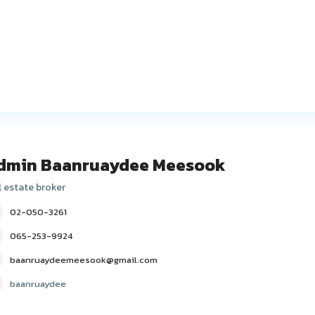
dmin Baanruaydee Meesook
l estate broker
02-050-3261
065-253-9924
baanruaydeemeesook@gmail.com
baanruaydee