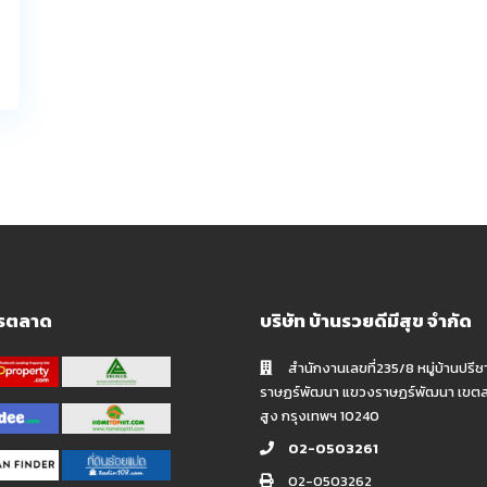
ารตลาด
บริษัท บ้านรวยดีมีสุข จำกัด
สำนักงานเลขที่235/8 หมู่บ้านปรีช
ราษฏร์พัฒนา แขวงราษฏร์พัฒนา เขต
สูง กรุงเทพฯ 10240
02-0503261
02-0503262