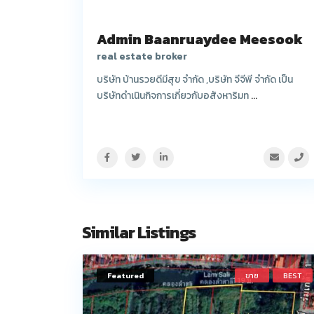
Admin Baanruaydee Meesook
real estate broker
บริษัท บ้านรวยดีมีสุข จำกัด ,บริษัท จีจีพี จำกัด เป็น
บริษัทดำเนินกิจการเกี่ยวกับอสังหาริมท
...
Similar Listings
Featured
ขาย
BEST