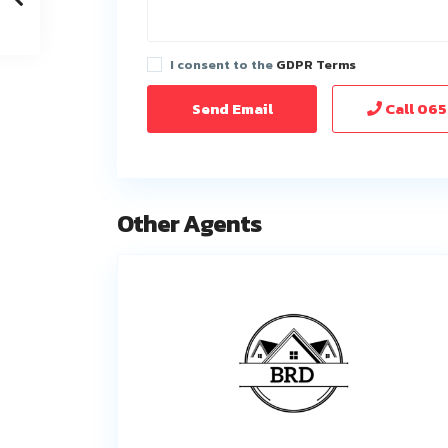
I consent to the
GDPR Terms
Call
065
Other Agents