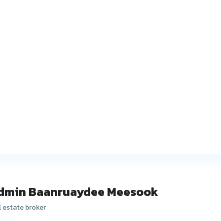
dmin Baanruaydee Meesook
l estate broker