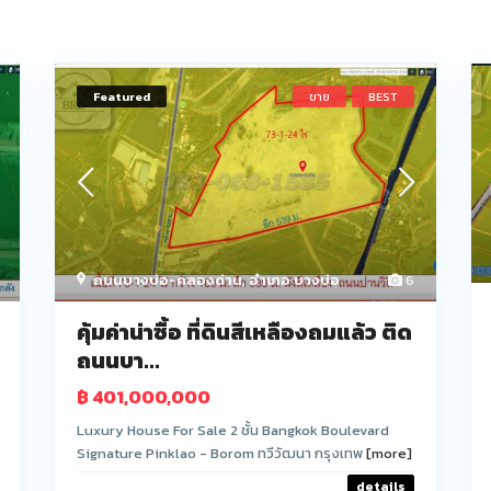
Featured
ขาย
BEST
ถนนบางบ่อ-คลองด่าน
,
อำเภอ บางบ่อ
6
คุ้มค่าน่าซื้อ ที่ดินสีเหลืองถมแล้ว ติด
ถนนบา...
฿ 401,000,000
Luxury House For Sale 2 ชั้น Bangkok Boulevard
Signature Pinklao - Borom ทวีวัฒนา กรุงเทพ
[more]
details