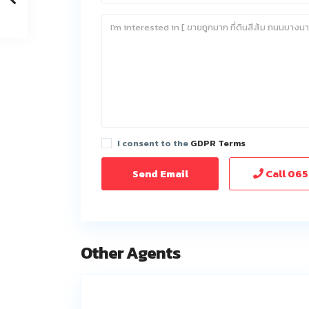
I consent to the
GDPR Terms
Call
065
Other Agents