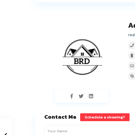
A
rea
Contact Me
Schedule a showing?