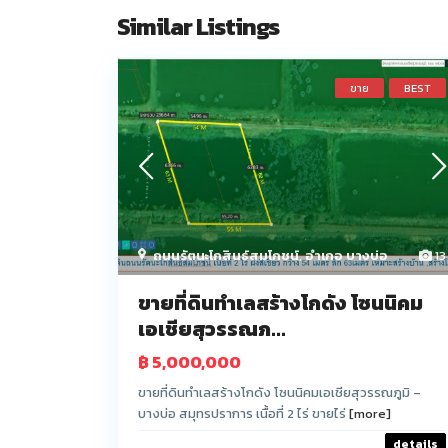
Similar Listings
ขาย
BEST
ถนนรัตนะโกสินธ์สมโภชน์
,
อำเภอ บางบ่อ
13
ขายที่ดินทำเลสร้างโกดัง โซนนิคม
เอเชียสุวรรณภ...
฿ 5,000,000
ขายที่ดินทำเลสร้างโกดัง โซนนิคมเอเชียสุวรรณภูมิ –
บางบ่อ สมุทรปราการ เนื้อที่ 2 ไร่ ขายไร่
[more]
details