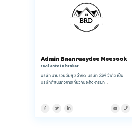
Admin Baanruaydee Meesook
real estate broker
บริษัท บ้านรวยดีมีสุข จำกัด ,บริษัท จีจีพี จำกัด เป็น
บริษัทดำเนินกิจการเกี่ยวกับอสังหาริมท
...