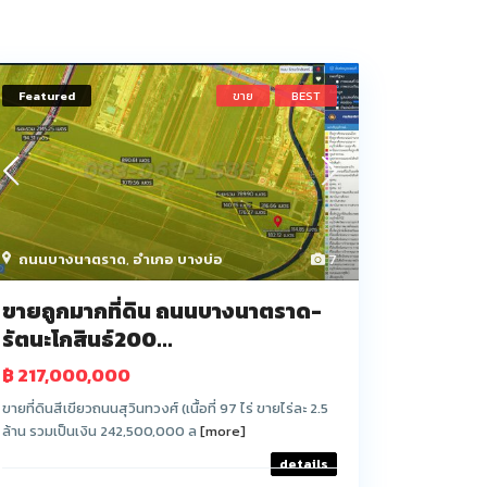
Featured
ขาย
BEST
ถนนบางนาตราด
,
อำเภอ บางบ่อ
7
ขายถูกมากที่ดิน ถนนบางนาตราด-
รัตนะโกสินธ์200...
฿ 217,000,000
ขายที่ดินสีเขียวถนนสุวินทวงศ์ (เนื้อที่ 97 ไร่ ขายไร่ละ 2.5
ล้าน รวมเป็นเงิน 242,500,000 ล
[more]
details