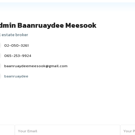
dmin Baanruaydee Meesook
l estate broker
02-050-3261
065-253-9924
baanruaydeemeesook@gmail.com
baanruaydee