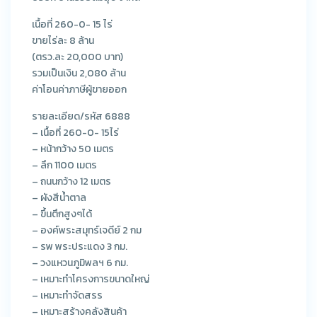
เนื้อที่ 260-0- 15 ไร่
ขายไร่ละ 8 ล้าน
(ตรว.ละ 20,000 บาท)
รวมเป็นเงิน 2,080 ล้าน
ค่าโอนค่าภาษีผู้ขายออก
รายละเอียด/รหัส 6888
– เนื้อที่ 260-0- 15ไร่
– หน้ากว้าง 50 เมตร
– ลึก 1100 เมตร
– ถนนกว้าง 12 เมตร
– ผังสีน้ำตาล
– ขึ้นตึกสูงๆได้
– องค์พระสมุทร์เจดีย์ 2 กม
– รพ พระประแดง 3 กม.
– วงแหวนภูมิพลฯ 6 กม.
– เหมาะทำโครงการขนาดใหญ่
– เหมาะทำจัดสรร
– เหมาะสร้างคลังสินค้า