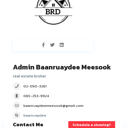
Admin Baanruaydee Meesook
real estate broker
02-050-3261
065-253-9924
baanruaydeemeesook@gmail.com
baanruaydee
Contact Me
Schedule a showing?