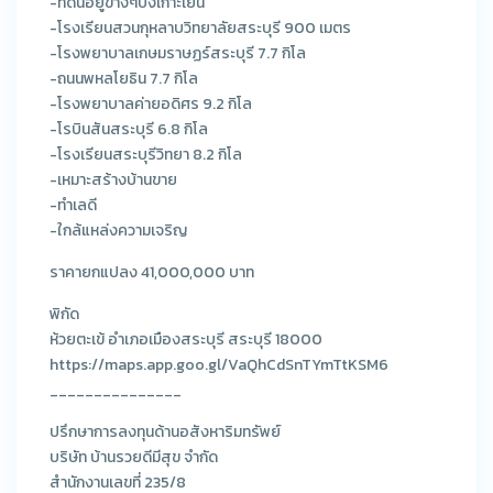
-ที่ดินอยู่ข้างๆบึงเกาะเย็น
-โรงเรียนสวนกุหลาบวิทยาลัยสระบุรี 900 เมตร
-โรงพยาบาลเกษมราษฏร์สระบุรี 7.7 กิโล
-ถนนพหลโยธิน 7.7 กิโล
-โรงพยาบาลค่ายอดิศร 9.2 กิโล
-โรบินสันสระบุรี 6.8 กิโล
-โรงเรียนสระบุรีวิทยา 8.2 กิโล
-เหมาะสร้างบ้านขาย
-ทำเลดี
-ใกล้แหล่งความเจริญ
ราคายกแปลง 41,000,000 บาท
พิกัด
ห้วยตะเข้ อำเภอเมืองสระบุรี สระบุรี 18000
https://maps.app.goo.gl/VaQhCdSnTYmTtKSM6
_______________
ปรึกษาการลงทุนด้านอสังหาริมทรัพย์
บริษัท บ้านรวยดีมีสุข จำกัด
สำนักงานเลขที่ 235/8