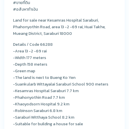
#ขายที่ดิน
#อสังหาทำเงิน
Land for sale near Kesamras Hospital Saraburi,
Phahonyothin Road, area 13 -2 -69 rai, Huai Takhe,
Mueang District, Saraburi 18000
Details / Code 66288
-Area 13 -2 -69 rai
-Width 177 meters
-Depth 158 meters
-Green map
-The land is next to Bueng Ko Yen
-Suankularb Wittayalai Saraburi School 900 meters
-Kesamras Hospital Saraburi 7.7 km
-Phahonyothin Road 7.7 km
-Khaoyodsorn Hospital 9.2 km
-Robinson Saraburi 6.8 km
-Saraburi Witthaya School 8.2 km
-Suitable for building a house for sale