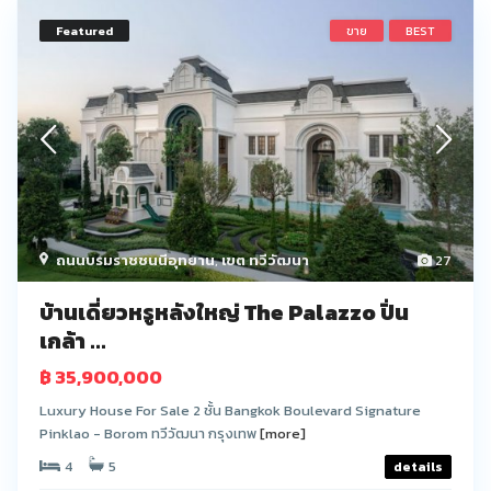
Featured
ขาย
BEST
ถนนบรมราชชนนีอุทยาน
,
เขต ทวีวัฒนา
27
บ้านเดี่ยวหรูหลังใหญ่ The Palazzo ปิ่น
เกล้า ...
฿ 35,900,000
Luxury House For Sale 2 ชั้น Bangkok Boulevard Signature
Pinklao - Borom ทวีวัฒนา กรุงเทพ
[more]
4
5
details