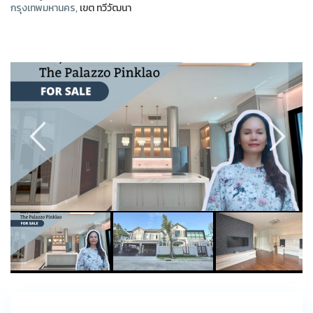
กรุงเทพมหานคร,
เขต ทวีวัฒนา