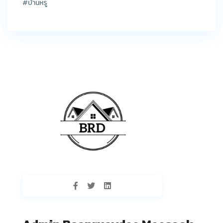
#บ้านหรู