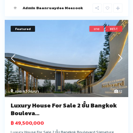
Admin Baanruaydee Meesook
Featured
ขาย
BEST
เขต ทวีวัฒนา
12
Luxury House For Sale 2 ชั้น Bangkok
Bouleva...
฿ 49,500,000
Luxury House For Sale 2 ชั้น Bangkok Boulevard Signature