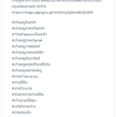
ทางคู่ขนาน ถ บรมราชชนนี แขวงศาลาธรรมสพน์ เขตทวีวัฒนา
กรุงเทพมหานคร 10170
https://maps.app.goo.gl/mXHVqAQ8o6B2jFsM8
#บ้านหรูปิ่นเกล้า
#บ้านหรูสาทรปิ่นเกล้า
#ThePalazzoปิ่นเกล้า
#บ้านหรูEnrichprak
#บ้านหรูราชพฤกษ์
#บ้านหรูมาสเตอร์พีช
#บ้านหรูลัดดาวัลย์
#บ้านหรูพฤกษ์ภิรมย์รีเจ้น
#บ้านหรูคฤหาสน์หรู
#ขายบ้านLuxury
#ขายที่ดิน
#ขายโรงงาน
#รับฝากขายบ้านที่ดิน
#บ้านรวยดีมีสุข
#บริษัทขายบ้าน
#ขายคอนโด