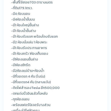
-พื้นที่ใช้สอย703 ตารางเมตร
-ที่ดิน179.1ตรว.
-มี4 ห้องนอน
-มี4ห้องน้ำชั้นบน
-มี1 ห้องใหญ่ชั้นล่าง
-มี1 ห้องน้ำชั้นล่าง
-มี1 ห้องรับแขก พร้อมโถงรับแขก
-มี2 ห้องนั่งเล่น 1 ห้องพระ
-มี1 ห้องรับประทานอาหาร
-มี1 ห้องครัว 1ห้องเก็บของ
-มี1ห้องนอนชั้นล่าง
-มี1ห้องซักรีด
-มี2ห้องแม่บ้าน+ห้องน้ำ
-มีที่จอดรถ 4 คัน (ในร่ม)
-มีที่จอดรถ4 คัน (กลางแจ้ง)
-ติดไฟสำรองTesla อีก500,000
-ตกแต่งบิ้วอินแล้วทั้งหลัง
-ทุกห้องนอน
-พร้อมเฟอร์นิเจอร์บางส่วน
-เครื่องใช้ไฟฟ้าครบ