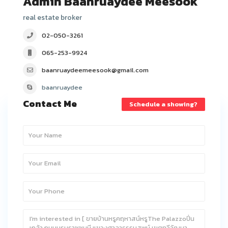
Admin Baanruaydee Meesook
real estate broker
02-050-3261
065-253-9924
baanruaydeemeesook@gmail.com
baanruaydee
Contact Me
Schedule a showing?