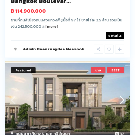
Bangkok Boulevar...
฿ 114,900,000
ขายที่ดินสีเขียวถนนสุวินทวงศ์ (เนื้อที่ 97 ไร่ ขายไร่ละ 2.5 ล้าน รวมเป็น
เงิน 242,500,000 ล
[more]
details
Admin Baanruaydee Meesook
Featured
ขาย
BEST
ถนนสุขาภิบาล5
,
เขต ทวีวัฒนา
32