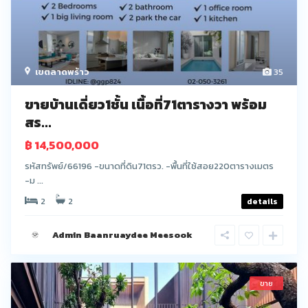
เขตลาดพร้าว
35
ขายบ้านเดี่ยว1ชั้น เนื้อที่71ตารางวา พร้อม
สร...
฿ 14,500,000
รหัสทรัพย์/66196 -ขนาดที่ดิน71ตรว. -พื้นที่ใช้สอย220ตารางเมตร
-ม ...
2
2
details
Admin Baanruaydee Meesook
ขาย