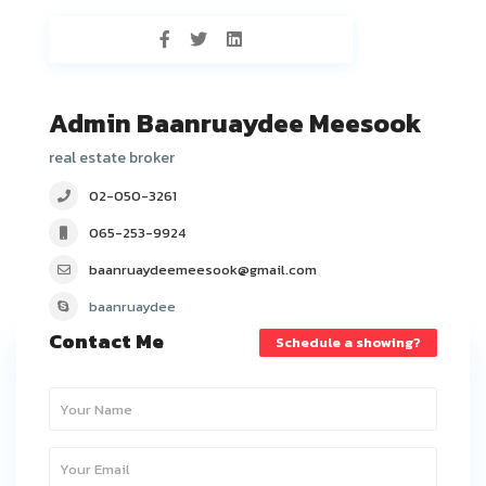
Admin Baanruaydee Meesook
real estate broker
02-050-3261
065-253-9924
baanruaydeemeesook@gmail.com
baanruaydee
Contact Me
Schedule a showing?