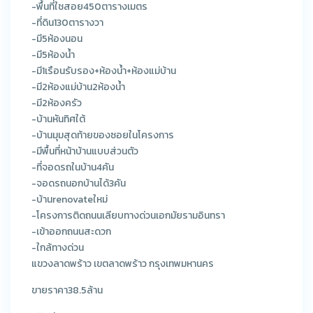
-พื้นที่ใชสอย450ตารางเมตร
-ที่ดิน130ตารางวา
-มี5ห้องนอน
-มี5ห้องน้ำ
-มี1เรือนรับรอง+ห้องน้ำ+ห้องแม่บ้าน
-มี2ห้องแม่บ้าน2ห้องน้ำ
-มี2ห้องครัว
-บ้านหันทิศใต้
-บ้านมุมสุดท้ายของซอยในโครงการ
-มีพื้นที่หน้าบ้านแบบส่วนตัว
-ที่จอดรถในบ้าน4คัน
-จอดรถนอกบ้านได้3คัน
-บ้านrenovateใหม่
-โครงการติดถนนเลียบทางด่วนเอกมัยรามอินทรา
-เข้าออกถนนสะดวก
-ใกล้ทางด่วน
แขวงลาดพร้าว เขตลาดพร้าว กรุงเทพมหานคร
ขายราคา38.5ล้าน