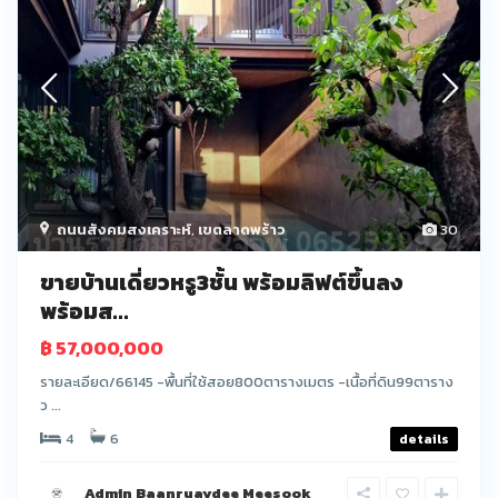
ถนนสังคมสงเคราะห์
,
เขตลาดพร้าว
30
ขายบ้านเดี่ยวหรู3ชั้น พร้อมลิฟต์ขึ้นลง
พร้อมส...
฿ 57,000,000
รายละเอียด/66145 -พื้นที่ใช้สอย800ตารางเมตร -เนื้อที่ดิน99ตาราง
ว ...
4
6
details
Admin Baanruaydee Meesook