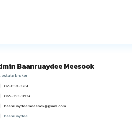
dmin Baanruaydee Meesook
l estate broker
02-050-3261
065-253-9924
baanruaydeemeesook@gmail.com
baanruaydee