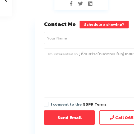
Contact Me
Schedule a showing?
I consent to the
GDPR Terms
Call
065