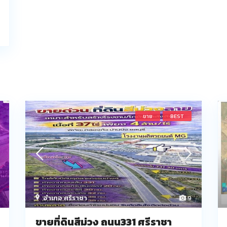
ขาย
BEST
อำเภอ ศรีราชา
9
ขายที่ดินสีม่วง ถนน331 ศรีราชา