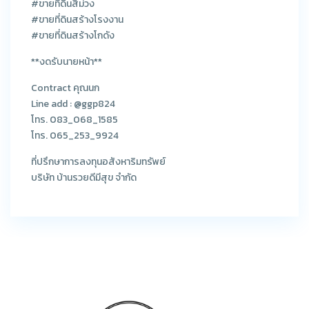
#ขายที่ดินสีม่วง
#ขายที่ดินสร้างโรงงาน
#ขายที่ดินสร้างโกดัง
**งดรับนายหน้า**
Contract คุณนก
Line add : @ggp824
โทร. 083_068_1585
โทร. 065_253_9924
ที่ปรึกษาการลงทุนอสังหาริมทรัพย์
บริษัท บ้านรวยดีมีสุข จำกัด