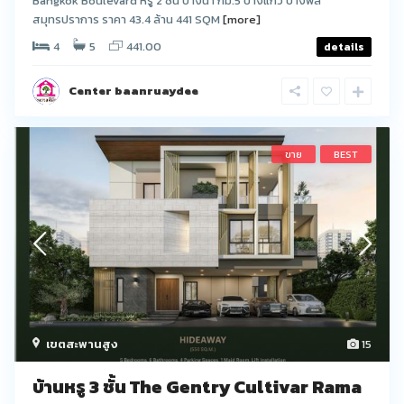
Bangkok Boulevard หรู 2 ชั้น บางนา กม.5 บางแก้ว บางพลี
สมุทรปราการ ราคา 43.4 ล้าน 441 SQM
[more]
4
5
441.00
details
Center baanruaydee
ขาย
BEST
เขตสะพานสูง
15
บ้านหรู 3 ชั้น The Gentry Cultivar Rama