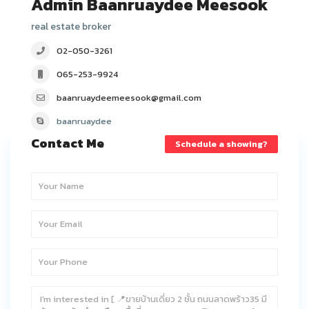
Admin Baanruaydee Meesook
real estate broker
02-050-3261
065-253-9924
baanruaydeemeesook@gmail.com
baanruaydee
Contact Me
Schedule a showing?