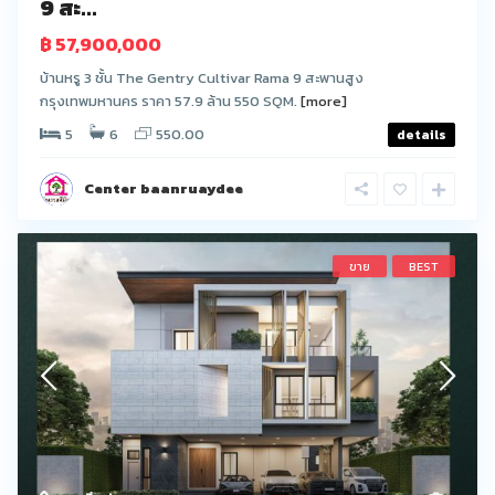
9 สะ...
฿ 57,900,000
บ้านหรู 3 ชั้น The Gentry Cultivar Rama 9 สะพานสูง
กรุงเทพมหานคร ราคา 57.9 ล้าน 550 SQM.
[more]
5
6
550.00
details
Center baanruaydee
ขาย
BEST