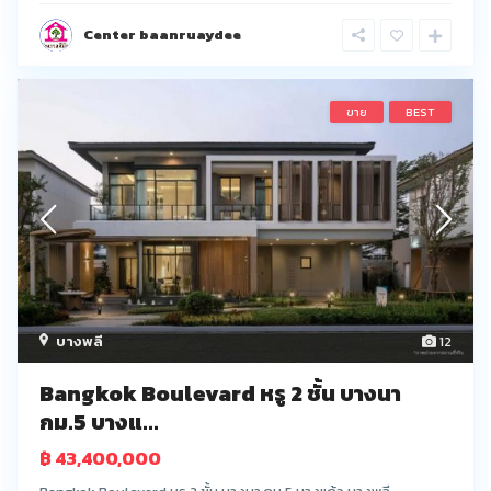
Center baanruaydee
ขาย
BEST
บางพลี
12
Bangkok Boulevard หรู 2 ชั้น บางนา
กม.5 บางแ...
฿ 43,400,000