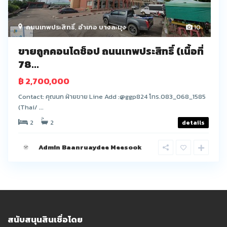
ถนนเทพประสิทธิ์
,
อำเภอ บางละมุง
10
ขายถูกคอนโดช็อป ถนนเทพประสิทธิ์ (เนื้อที่
78...
฿ 2,700,000
Contact: คุณนก ฝ่ายขาย Line Add :@ggp824 โทร.083_068_1585
(Thai/ ...
2
2
details
Admin Baanruaydee Meesook
สนับสนุนสินเชื่อโดย