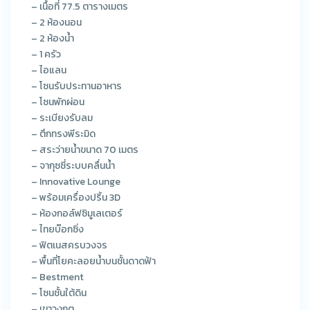
– เนื้อที่ 77.5 ตารางเมตร
– 2 ห้องนอน
– 2 ห้องน้ำ
– 1 ครัว
– ไอแลน
– โซนรับประทานอาหาร
– โซนพักผ่อน
– ระเบียงรับลม
– ตึกทรงพีระมิด
– สระว่ายน้ำขนาด 70 เมตร
– จากุซซี่ระบบคลื่นน้ำ
– Innovative Lounge
– พร้อมเครื่องปริ้น 3D
– ห้องกอล์ฟซิมูเลเตอร์
– ไทยบ๊อกซิ่ง
– ฟิตเนสครบวงจร
– พื้นที่โยคะลอยน้ำบนชั้นดาดฟ้า
– Bestment
– โซนชั้นใต้ดิน
– เขาวงกต