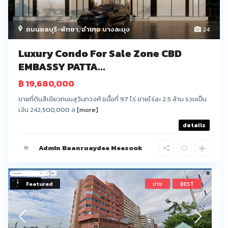
ถนนชลบุรี-พัทยา
,
อำเภอ บางละมุง
24
Luxury Condo For Sale Zone CBD
EMBASSY PATTA...
฿ 19,680,000
ขายที่ดินสีเขียวถนนสุวินทวงศ์ (เนื้อที่ 97 ไร่ ขายไร่ละ 2.5 ล้าน รวมเป็น
เงิน 242,500,000 ล
[more]
details
Admin Baanruaydee Meesook
Featured
ขาย
BEST