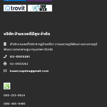
บริษัท บ้านรวยดีมีสุข จำกัด
สำนักงานเลขที่235/8 หมู่บ้านปรีชา 2 ถนนราษฏร์พัฒนา แขวงราษฏร์
พัฒนา เขตสะพานสูง กรุงเทพฯ 10240
02-0503261
02-0503262
baanruaydee@gmail.com
065-253-9924
086-465-9485