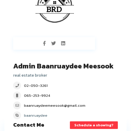
Admin Baanruaydee Meesook
real estate broker
02-050-3261
065-253-9924
baanruaydeemeesook@gmail.com
baanruaydee
Contact Me
Schedule a showing?