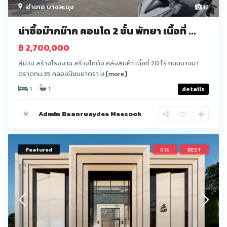
อำเภอ บางละมุง
12
น่าซื้อม๊ากม๊าก คอนโด 2 ชั้น พัทยา เนื้อที่ ...
฿ 2,700,000
สีม่วง สร้างโรงงาน สร้างโกดัง คลังสินค้า เนื้อที่ 20 ไร่ ถนนบางนา
ตราดกม.35 คลองนิยมยาตรา บ
[more]
1
1
details
Admin Baanruaydee Meesook
Featured
ขาย
BEST