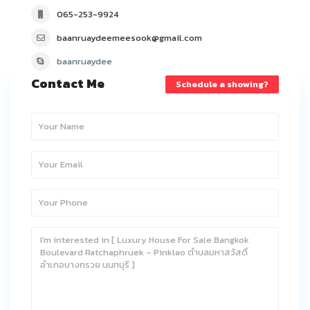
065-253-9924
baanruaydeemeesook@gmail.com
baanruaydee
Contact Me
Schedule a showing?