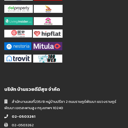
บริษัท บ้านรวยดีมีสุข จำกัด
สำนักงานเลขที่235/8 หมู่บ้านปรีชา 2 ถนนราษฏร์พัฒนา แขวงราษฏร์
พัฒนา เขตสะพานสูง กรุงเทพฯ 10240
02-0503261
02-0503262