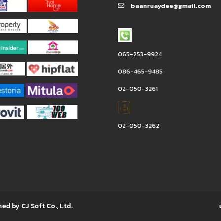
baanruaydee@gmail.com
065-253-9924
086-465-9485
02-050-3261
02-050-3262
ned by CJ Soft Co., Ltd.