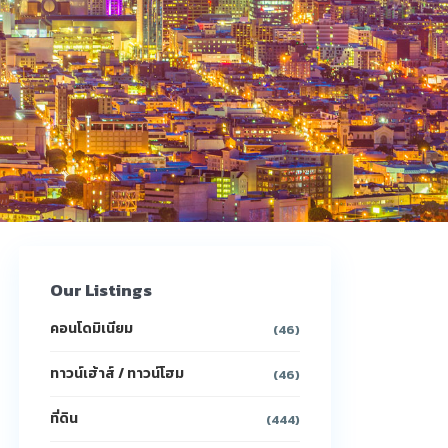
Our Listings
คอนโดมิเนียม
(46)
ทาวน์เฮ้าส์ / ทาวน์โฮม
(46)
ที่ดิน
(444)