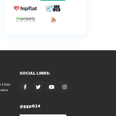
SOCIAL LINKS:
า 2 ถนน
สะพาน
@ggp824