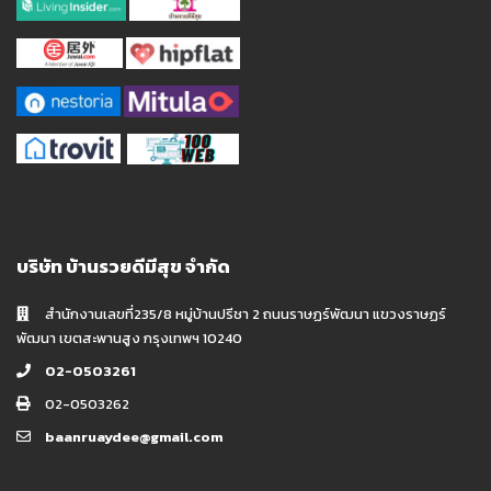
บริษัท บ้านรวยดีมีสุข จำกัด
สำนักงานเลขที่235/8 หมู่บ้านปรีชา 2 ถนนราษฏร์พัฒนา แขวงราษฏร์
พัฒนา เขตสะพานสูง กรุงเทพฯ 10240
02-0503261
02-0503262
baanruaydee@gmail.com