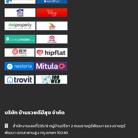
บริษัท บ้านรวยดีมีสุข จำกัด
สำนักงานเลขที่235/8 หมู่บ้านปรีชา 2 ถนนราษฏร์พัฒนา แขวงราษฏร์
พัฒนา เขตสะพานสูง กรุงเทพฯ 10240