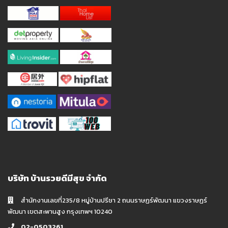
บริษัท บ้านรวยดีมีสุข จำกัด
สำนักงานเลขที่235/8 หมู่บ้านปรีชา 2 ถนนราษฏร์พัฒนา แขวงราษฏร์
พัฒนา เขตสะพานสูง กรุงเทพฯ 10240
02-0503261