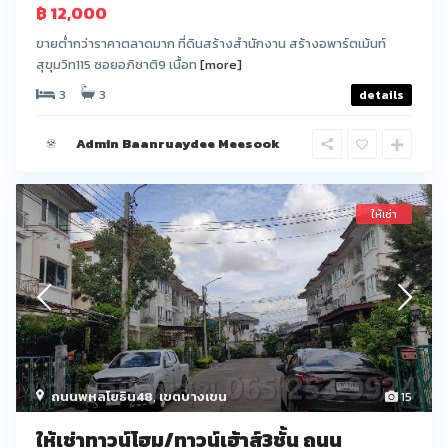
฿ 12,000
ขายต่ำกว่าราคาตลาดมาก ที่ดินสร้างสำนักงาน สร้างอพาร์ตเม้นท์
สุขุมวิท115 ซอยอภิชาติ9 เนื้อท
[more]
3
3
details
Admin Baanruaydee Meesook
ให้เช่า
ถนนพหลโยธิน48
,
เขตบางเขน
15
ให้เช่าทาวน์โฮม/ทาวน์เฮ้าส์3ชั้น ถนน