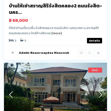
บ้านให้เช่าสราญสิริรังสิตคลอง2 ถนนรังสิต-
นคร...
฿ 68,000
ให้เช่าบ้านเดี่ยว2ชั้น รังสิตคลอง2 ถนนรังสิต-นครนายก ม.สราญสิริ
ถนนคลองหลวง ใกล้ห้างฟิวเจอ
[more]
3
5
details
Admin Baanruaydee Meesook
ให้เช่า