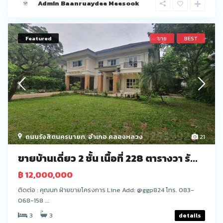
Admin Baanruaydee Meesook
Featured
ขาย
BEST
ถนนรังสิตนครนายก
,
อำเภอ คลองหลวง
21
ขายบ้านเดี่ยว 2 ชั้น เนื้อที่ 228 ตารางวา รั...
฿ 12,000,000
ติดต่อ : คุณนก ฝ่ายขายโครงการ Line Add: @ggp824 โทร. 083-
068-158 ...
3
3
details