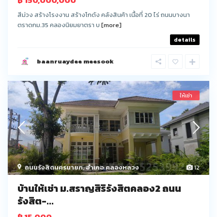
฿ 150,000,000
สีม่วง สร้างโรงงาน สร้างโกดัง คลังสินค้า เนื้อที่ 20 ไร่ ถนนบางนา
ตราดกม.35 คลองนิยมยาตรา บ
[more]
details
baanruaydee meesook
ให้เช่า
ถนนรังสิตนครนายก
,
อำเภอ คลองหลวง
12
บ้านให้เช่า ม.สราญสิริรังสิตคลอง2 ถนน
รังสิต-...