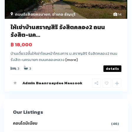
ถนนรังสิตนครนายก
,
อำเภอ ธัญบุรี
14
ให้เช่าบ้านสราญสิริ รังสิตคลอง2 ถนน
รังสิต-นค...
฿ 18,000
บ้านเดี่ยว2ชั้นให้เช่าโซนหน้าโครงการ ม.สราญสิริ รังสิตคลอง2 ถนน
รังสิต-นครนายก ถนนคลองหลวง
[more]
3
3
details
Admin Baanruaydee Meesook
Our Listings
คอนโดมิเนียม
(46)