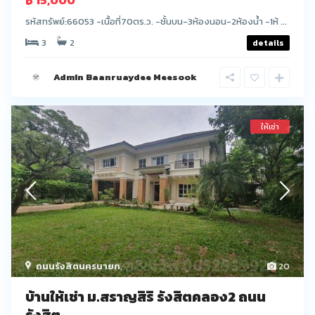
฿ 15,000
รหัสทรัพย์:66053 -เนื้อที่70ตร.ว. -ชั้นบน-3ห้องนอน-2ห้องน้ำ -1ห้ ...
3
2
details
Admin Baanruaydee Meesook
ให้เช่า
ถนนรังสิตนครนายก
,
20
บ้านให้เช่า ม.สราญสิริ รังสิตคลอง2 ถนน
รังสิต...