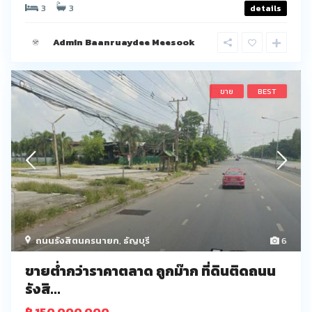
3
3
details
Admin Baanruaydee Meesook
ขาย
BEST
ถนนรังสิตนครนายก
,
ธัญบุรี
6
ขายต่ำกว่าราคาตลาด ถูกม๊าก ที่ดินติดถนน
รังสิ...