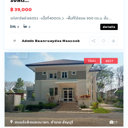
฿ 39,000
รหัสทรัพย์:66052 -เนื้อที่400ตร.ว. -พื้นที่ใช้สอย 300 ตร.ม. ชั้น ...
4
4
details
Admin Baanruaydee Meesook
ให้เช่า
BEST
ถนนรังสิตนครนายก
,
อำเภอ ธัญบุรี
17