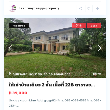
baanruaydee pp-property
Featured
ให้เช่า
BEST
ถนนรังสิตนครนายก
,
อำเภอ คลองหลวง
20
ให้เช่าบ้านเดี่ยว 2 ชั้น เนื้อที่ 228 ตารางว...
฿ 39,000
ติดต่อ : คุณนก Line Add: @ggp824 โทร. 083-068-1585 โทร. 065-
253- ...