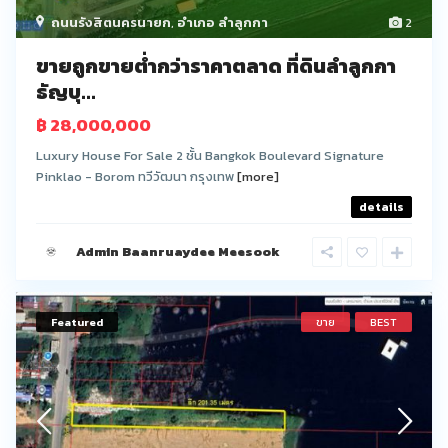
ถนนรังสิตนครนายก
,
อำเภอ ลำลูกกา
2
ขายถูกขายต่ำกว่าราคาตลาด ที่ดินลำลูกกา
ธัญบุ...
฿ 28,000,000
Luxury House For Sale 2 ชั้น Bangkok Boulevard Signature
Pinklao - Borom ทวีวัฒนา กรุงเทพ
[more]
details
Admin Baanruaydee Meesook
Featured
ขาย
BEST