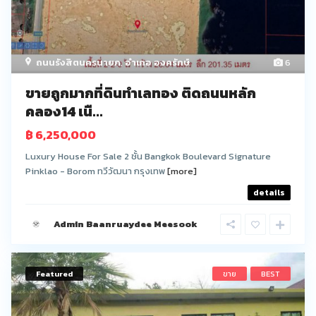
ถนนรังสิตนครนายก
,
อำเภอ องครักษ์
6
ขายถูกมากที่ดินทำเลทอง ติดถนนหลัก
คลอง14 เนื...
฿ 6,250,000
Luxury House For Sale 2 ชั้น Bangkok Boulevard Signature
Pinklao - Borom ทวีวัฒนา กรุงเทพ
[more]
details
Admin Baanruaydee Meesook
Featured
ขาย
BEST