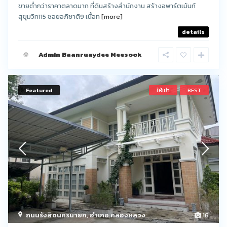
ขายต่ำกว่าราคาตลาดมาก ที่ดินสร้างสำนักงาน สร้างอพาร์ตเม้นท์
สุขุมวิท115 ซอยอภิชาติ9 เนื้อท
[more]
details
Admin Baanruaydee Meesook
Featured
ให้เช่า
BEST
ถนนรังสิตนครนายก
,
อำเภอ คลองหลวง
16