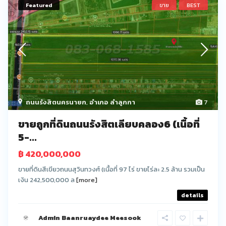
Featured
ขาย
BEST
ถนนรังสิตนครนายก
,
อำเภอ ลำลูกกา
7
ขายถูกที่ดินถนนรังสิตเลียบคลอง6 (เนื้อที่
5-...
฿ 420,000,000
ขายที่ดินสีเขียวถนนสุวินทวงศ์ (เนื้อที่ 97 ไร่ ขายไร่ละ 2.5 ล้าน รวมเป็น
เงิน 242,500,000 ล
[more]
details
Admin Baanruaydee Meesook