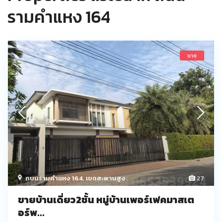
รามคำแหง 164
ขาย
ถนนรามคำแหง 164
,
เขตสะพานสูง
27
ขายบ้านเดี่ยว2ชั้น หมู่บ้านเพอร์เฟคมาสเต
อร์พ...