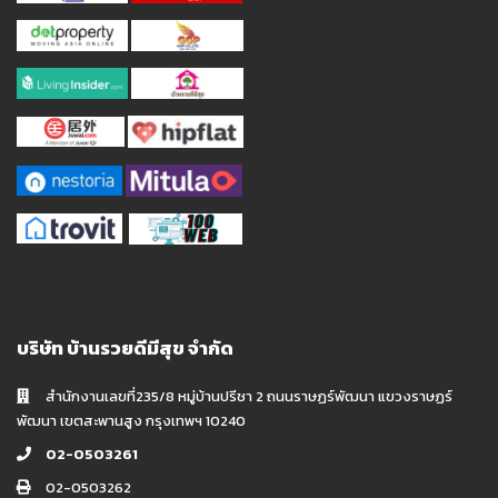
บริษัท บ้านรวยดีมีสุข จำกัด
สำนักงานเลขที่235/8 หมู่บ้านปรีชา 2 ถนนราษฏร์พัฒนา แขวงราษฏร์
พัฒนา เขตสะพานสูง กรุงเทพฯ 10240
02-0503261
02-0503262