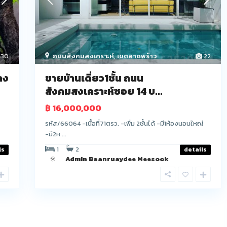
ถนนสังคมสงเคราะห์
,
เขตลาดพร้าว
22
30
ขายบ้านเดี่ยว1ชั้น ถนน
ลง
สังคมสงเคราะห์ซอย 14 บ...
฿ 16,000,000
รหัส/66064 -เนื้อที่71ตรว. -เพิ่ม 2ชั้นได้ -มี1ห้องนอนใหญ่
-มี2ห ...
1
2
details
ls
Admin Baanruaydee Meesook