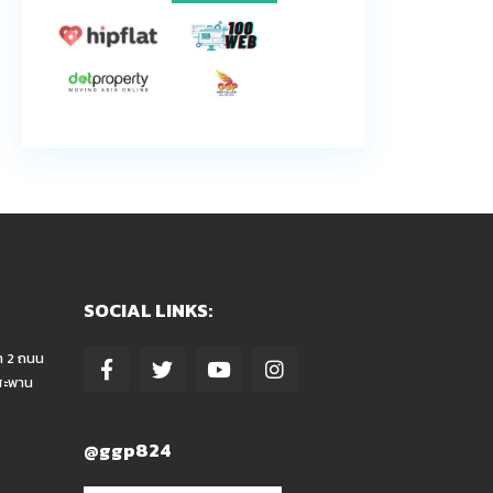
SOCIAL LINKS:
า 2 ถนน
สะพาน
@ggp824