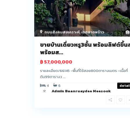
ถนนสังคมสงเคราะห์
,
เขตลาดพร้าว
ขายบ้านเดี่ยวหรู3ชั้น พร้อมลิฟต์ขึ้น
พร้อมส...
฿ 57,000,000
รายละเอียด/66145 -พื้นที่ใช้สอย800ตารางเมตร -เนื้อที่
ดิน99ตารางว ...
4
6
detai
Admin Baanruaydee Meesook