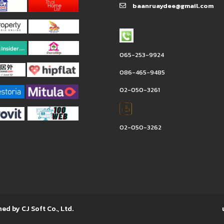
baanruaydee@gmail.com
065-253-9924
086-465-9485
02-050-3261
02-050-3262
ned by CJ Soft Co., Ltd.