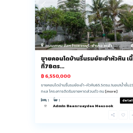
ถนนเกษม จังหวัดเพชรบุรี
,
อำเภอ ชะอำ
ขายคอนโดบ้านรื่นรมย์ชะอำหัวหิน เนื
ที่้78ตร...
฿ 6,550,000
ขายคอนโดบ้านรื่นรมย์ชะอำ-หัวหิน65.5ตรม.1นอน1น้ำชั้น23
ทะเล โครงการติดริมชายหาดส่วนตัว ถน
[more]
1
1
detai
Admin Baanruaydee Meesook