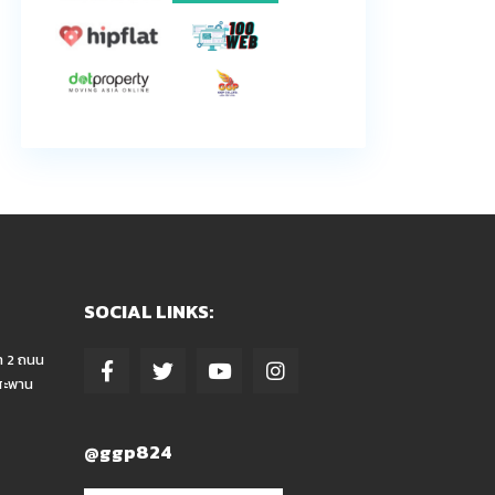
SOCIAL LINKS:
า 2 ถนน
สะพาน
@ggp824