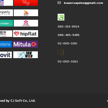
baanruaydee@gmail.com
065-253-9924
086-465-9485
02-050-3261
02-050-3262
ned by CJ Soft Co., Ltd.