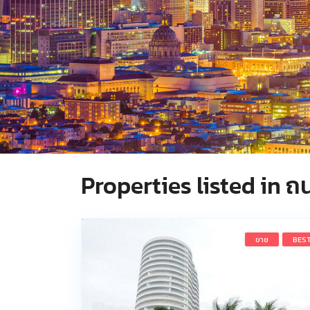
Properties listed in ถ
ขาย
BES