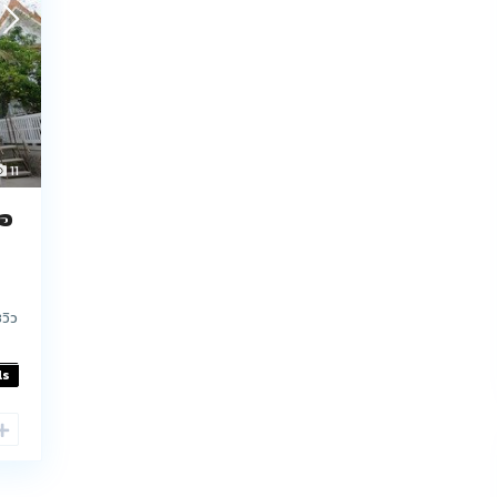
11
้อ
วิว
ls