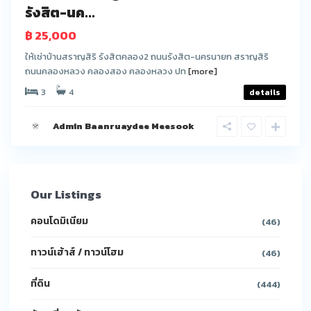
รังสิต-นค...
฿ 25,000
ให้เช่าบ้านสราญสิริ รังสิตคลอง2 ถนนรังสิต-นครนายก สราญสิริ
ถนนคลองหลวง คลองสอง คลองหลวง ปท
[more]
3
4
details
Admin Baanruaydee Meesook
Our Listings
คอนโดมิเนียม
(46)
ทาวน์เฮ้าส์ / ทาวน์โฮม
(46)
ที่ดิน
(444)