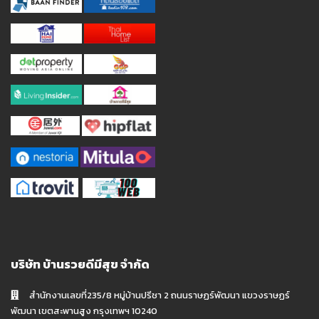
บริษัท บ้านรวยดีมีสุข จำกัด
สำนักงานเลขที่235/8 หมู่บ้านปรีชา 2 ถนนราษฏร์พัฒนา แขวงราษฏร์
พัฒนา เขตสะพานสูง กรุงเทพฯ 10240