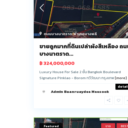
ถนนบางนาตราด
,
อำเภอบางพลี
ขายถูกมากที่ดินเปล่าผังสีเหลือง ถน
บางนาตราด...
฿ 324,000,000
Luxury House For Sale 2 ชั้น Bangkok Boulevard
Signature Pinklao - Borom ทวีวัฒนา กรุงเทพ
[more]
detai
Admin Baanruaydee Meesook
Featured
ขาย
BES