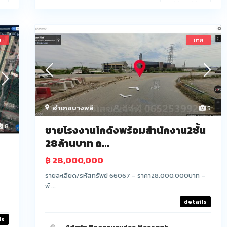
ย
ขาย
อำเภอบางพลี
5
8
ขายโรงงานโกดังพร้อมสำนักงาน2ชั้น
28ล้านบาท ถ...
฿ 28,000,000
รายละเอียด/รหัสทรัพย์ 66067 – ราคา28,000,000บาท –
พื ...
details
ls
Admin Baanruaydee Meesook