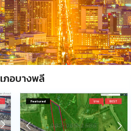
อำเภอบางพลี
T
Featured
ขาย
BEST