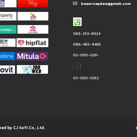
baanruaydee@gmail.com
065-253-9924
086-465-9485
02-050-3261
02-050-3262
ned by CJ Soft Co., Ltd.