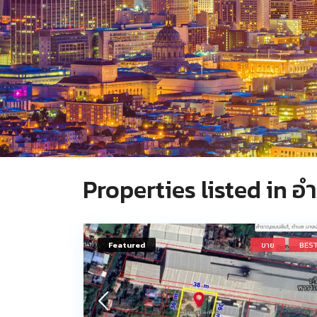
Properties listed in 
Featured
ขาย
BES