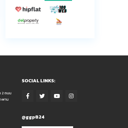
SOCIAL LINKS:
า 2 ถนน
สะพาน
@ggp824