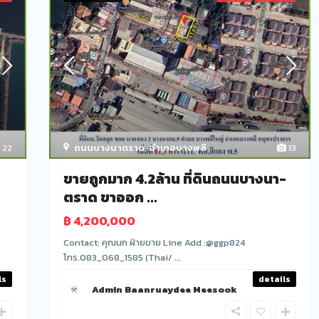
22
ถนนบางนาตราด
,
อำเภอบางพลี
13
ขายถูกมาก 4.2ล้าน ที่ดินถนนบางนา-
ตราด ขาออก ...
฿ 4,200,000
Contact: คุณนก ฝ่ายขาย Line Add :@ggp824
โทร.083_068_1585 (Thai/ ...
ls
details
Admin Baanruaydee Meesook