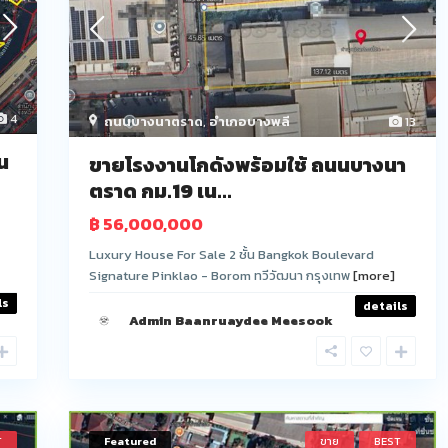
4
ถนนบางนาตราด
,
อำเภอบางพลี
13
น
ขายโรงงานโกดังพร้อมใช้ ถนนบางนา
ตราด กม.19 เน...
฿ 56,000,000
Luxury House For Sale 2 ชั้น Bangkok Boulevard
Signature Pinklao - Borom ทวีวัฒนา กรุงเทพ
[more]
ls
details
Admin Baanruaydee Meesook
T
Featured
ขาย
BEST