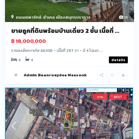
ถนนเทพารักษ์
,
อำเภอ เมืองสมุทรปราการ
19
ขายถูกที่ดินพร้อมบ้านเดี่ยว 2 ชั้น เนื้อที่ ...
฿ 18,000,000
รายละเอียด/รหัส 66338 – เนื้อที่ 297 วา – มี 4 โฉนด ...
4
4
details
Admin Baanruaydee Meesook
ขาย
BEST