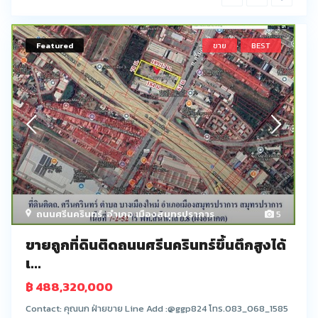
Featured
ขาย
BEST
ถนนศรีนครินทร์
,
อำเภอ เมืองสมุทรปราการ
5
ขายถูกที่ดินติดถนนศรีนครินทร์ขึ้นตึกสูงได้
เ...
฿ 488,320,000
Contact: คุณนก ฝ่ายขาย Line Add :@ggp824 โทร.083_068_1585