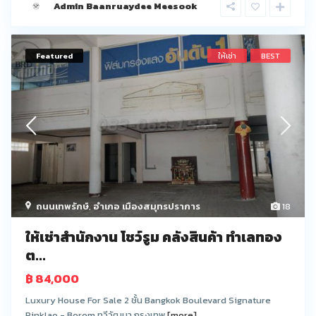
Admin Baanruaydee Meesook
Featured
ให้เช่า
BEST
ถนนเทพรักษ์
,
อำเภอ เมืองสมุทรปราการ
18
ให้เช่าสำนักงาน โชว์รูม คลังสินค้า ทำเลทอง
ต...
฿ 84,000
Luxury House For Sale 2 ชั้น Bangkok Boulevard Signature
Pinklao - Borom ทวีวัฒนา กรุงเทพ
[more]