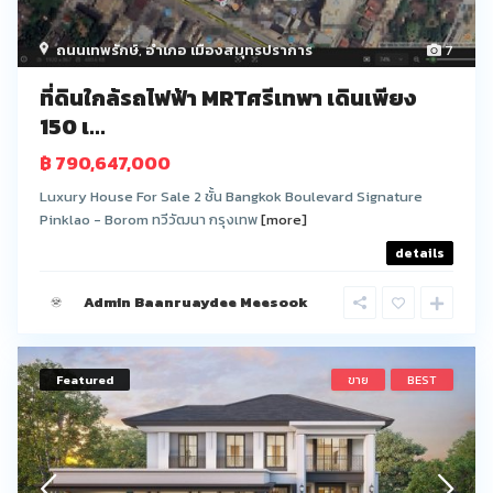
ถนนเทพรักษ์
,
อำเภอ เมืองสมุทรปราการ
7
ที่ดินใกล้รถไฟฟ้า MRTศรีเทพา เดินเพียง
150 เ...
฿ 790,647,000
Luxury House For Sale 2 ชั้น Bangkok Boulevard Signature
Pinklao - Borom ทวีวัฒนา กรุงเทพ
[more]
details
Admin Baanruaydee Meesook
Featured
ขาย
BEST