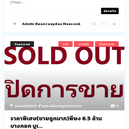
(Thai/ ...
details
Admin Baanruaydee Meesook
Featured
ขาย
ขายแล้ว
ปิดการขาย
ถนนเทพรักษ์
,
อำเภอ เมืองสมุทรปราการ
14
ราคาพิเศษ(ขายถูกมาก)พียง 6.5 ล้าน
บางกอก บูเ...