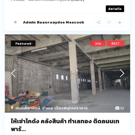
details
Admin Baanruaydee Meesook
Featured
ขาย
BEST
ถนนเทพารักษ์
,
อำเภอ เมืองสมุทรปราการ
10
ให้เช่าโกดัง คลังสินค้า ทำเลทอง ติดถนนเท
พารั...