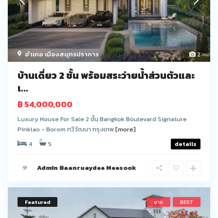
อำเภอ เมืองสมุทรปราการ
2
บ้านเดี่ยว 2 ชั้น พร้อมสระว่ายน้ำส่วนตัวและ
เ...
฿ 54,000,000
Luxury House For Sale 2 ชั้น Bangkok Boulevard Signature
Pinklao - Borom ทวีวัฒนา กรุงเทพ
[more]
4
5
details
Admin Baanruaydee Meesook
Featured
ขาย
BEST