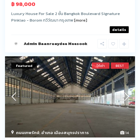
฿ 98,000
Luxury House For Sale 2 ชั้น Bangkok Boulevard Signature
Pinklao - Borom ทวีวัฒนา กรุงเทพ
[more]
details
Admin Baanruaydee Meesook
Featured
ให้เช่า
BEST
ถนนเทพรักษ์
,
อำเภอ เมืองสมุทรปราการ
14