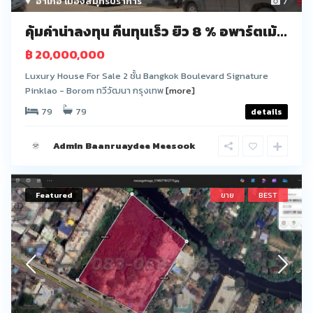
อำเภอ เมืองสมุทรปราการ
7
คุ้มค่าน่าลงทุน คืนทุนเร็ว ยิว 8 % อพาร์ตเม้...
฿ 20,000,000
Luxury House For Sale 2 ชั้น Bangkok Boulevard Signature
Pinklao - Borom ทวีวัฒนา กรุงเทพ
[more]
79
79
details
Admin Baanruaydee Meesook
Featured
ขาย
BEST