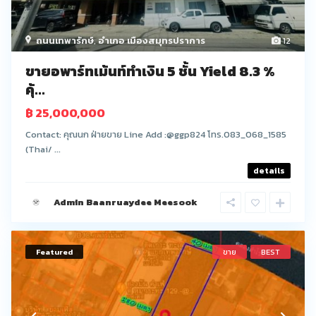
ถนนเทพารักษ์
,
อำเภอ เมืองสมุทรปราการ
12
ขายอพาร์ทเม้นท์ทำเงิน 5 ชั้น Yield 8.3 %
คุ้...
฿ 25,000,000
Contact: คุณนก ฝ่ายขาย Line Add :@ggp824 โทร.083_068_1585
(Thai/ ...
details
Admin Baanruaydee Meesook
Featured
ขาย
BEST