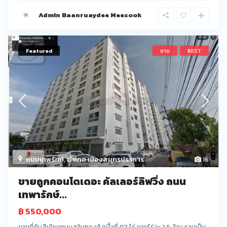
Admin Baanruaydee Meesook
Featured
ขาย
BEST
ถนนเทพรักษ์
,
อำเภอ เมืองสมุทรปราการ
16
ขายถูกคอนโดเดอะ คัลเลอร์ลิฟวิ่ง ถนน
เทพารักษ์...
฿ 550,000
ขายที่ดินสีเขียวถนนสุวินทวงศ์ (เนื้อที่ 97 ไร่ ขายไร่ละ 2.5 ล้าน รวมเป็น