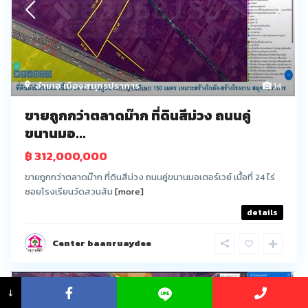
อำเภอ เมืองสมุทรปราการ
14
ขายถูกกว่าตลาดม๊าก ที่ดินสีม่วง ถนนคู่
ขนานมอ...
฿ 312,000,000
ขายถูกกว่าตลาดม๊าก ที่ดินสีม่วง ถนนคู่ขนานมอเตอร์เวย์ เนื้อที่ 24 ไร่
ซอยโรงเรียนวัดสวนส้ม
[more]
details
Center baanruaydee
↓
ขาย
BEST