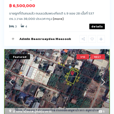
฿ 6,500,000
ขายถูกที่ดินถมแล้ว ถนนเฉลิมพระเกียรติ ร.9 ซอย 28 เนื้อที่ 537
ตร.ว.วาละ 38,000 ประเวศ กรุง
[more]
3
4
details
Admin Baanruaydee Meesook
Featured
ขาย
BEST
อำเภอ เมืองสมุทรปราการ
6