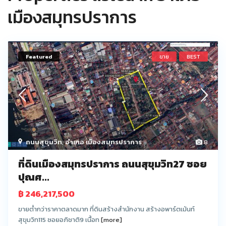
เมืองสมุทรปราการ
Featured
ขาย
BEST
ถนนสุขุมวิท
,
อำเภอ เมืองสมุทรปราการ
8
ที่ดินเมืองสมุทรปราการ ถนนสุขุมวิท27 ซอย
ปุณศ...
฿ 246,217,500
ขายต่ำกว่าราคาตลาดมาก ที่ดินสร้างสำนักงาน สร้างอพาร์ตเม้นท์
สุขุมวิท115 ซอยอภิชาติ9 เนื้อท
[more]