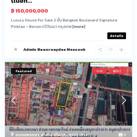
(เนื้อท...
฿ 150,000,000
Luxury House For Sale 2 ชั้น Bangkok Boulevard Signature
Pinklao - Borom ทวีวัฒนา กรุงเทพ
[more]
details
Admin Baanruaydee Meesook
Featured
ขาย
BEST
ถนนเเพรกษา
,
อำเภอ เมืองสมุทรปราการ
9