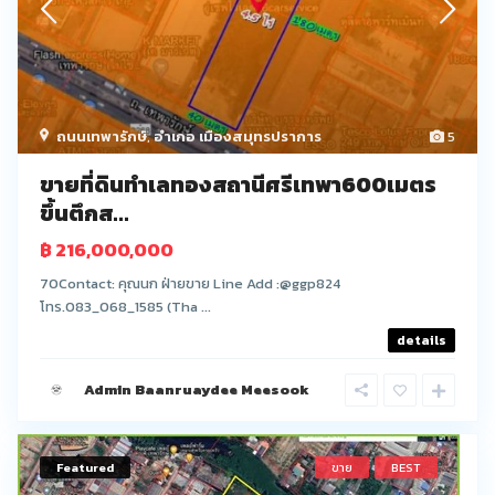
ถนนเทพารักษ์
,
อำเภอ เมืองสมุทรปราการ
5
ขายที่ดินทำเลทองสถานีศรีเทพา600เมตร
ขึ้นตึกส...
฿ 216,000,000
70Contact: คุณนก ฝ่ายขาย Line Add :@ggp824
โทร.083_068_1585 (Tha ...
details
Admin Baanruaydee Meesook
Featured
ขาย
BEST