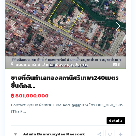
ถนนเทพารักษ์
,
อำเภอ เมืองสมุทรปราการ
11
ขายที่ดินทำเลทองสถานีศรีเทพา240เมตร
ขึ้นตึกส...
฿ 801,000,000
Contact: คุณนก ฝ่ายขาย Line Add :@ggp824 โทร.083_068_1585
(Thai/ ...
details
Admin Baanruaydee Meesook