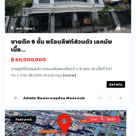
เขต วัฒนา
10
ขายตึก 6 ชั้น พร้อมลิฟท์ส่วนตัว เอกมัย
เนื้อ...
฿ 60,000,000
ขายถูกที่ดินถมแล้ว ถนนเฉลิมพระเกียรติ ร.9 ซอย 28 เนื้อที่ 537
ตร.ว.วาละ 38,000 ประเวศ กรุง
[more]
details
Admin Baanruaydee Meesook
Featured
ขาย
BEST