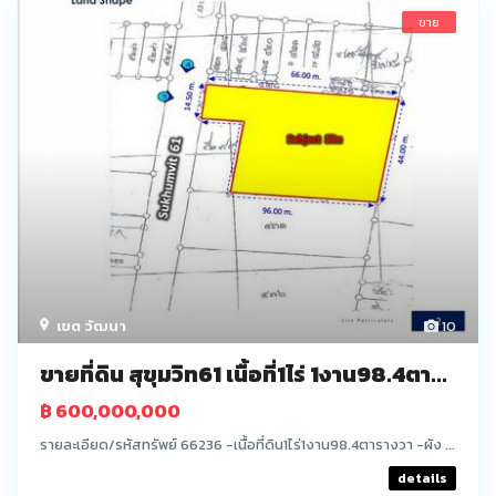
ขาย
เขต วัฒนา
10
ขายที่ดิน สุขุมวิท61 เนื้อที่1ไร่ 1งาน98.4ตา...
฿ 600,000,000
รายละเอียด/รหัสทรัพย์ 66236 -เนื้อที่ดิน1ไร่1งาน98.4ตารางวา -ผัง ...
details