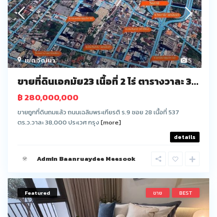
เขต วัฒนา
5
ขายที่ดินเอกมัย23 เนื้อที่ 2 ไร่ ตารางวาละ 3...
฿ 280,000,000
ขายถูกที่ดินถมแล้ว ถนนเฉลิมพระเกียรติ ร.9 ซอย 28 เนื้อที่ 537
ตร.ว.วาละ 38,000 ประเวศ กรุง
[more]
details
Admin Baanruaydee Meesook
Featured
ขาย
BEST