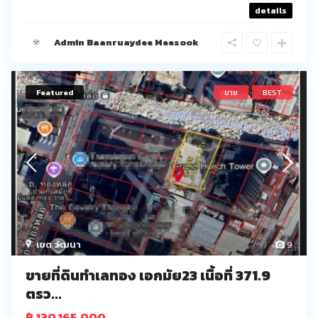
details
Admin Baanruaydee Meesook
Featured
ขาย
BEST
เขต วัฒนา
9
ขายที่ดินทำเลทอง เอกมัย23 เนื้อที่ 371.9
ตรว...
฿ 130,165,000