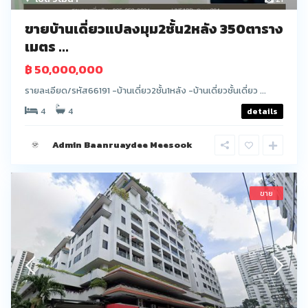
ขายบ้านเดี่ยวแปลงมุม2ชั้น2หลัง 350ตาราง
เมตร ...
฿ 50,000,000
รายละเอียด/รหัส66191 -บ้านเดี่ยว2ชั้น1หลัง -บ้านเดี่ยวชั้นเดี่ยว ...
4
4
details
Admin Baanruaydee Meesook
ขาย