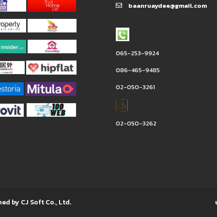
baanruaydee@gmail.com
065-253-9924
086-465-9485
02-050-3261
02-050-3262
ned by CJ Soft Co., Ltd.