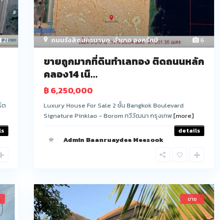
21
ถนนรังสิตนครนายก
,
อำเภอ องครักษ์
6
ขายถูกมากที่ดินทำเลทอง ติดถนนหลัก
คลอง14 เนื...
฿ 6,250,000
์ต
Luxury House For Sale 2 ชั้น Bangkok Boulevard
Signature Pinklao - Borom ทวีวัฒนา กรุงเทพ
[more]
ls
details
Admin Baanruaydee Meesook
ขาย