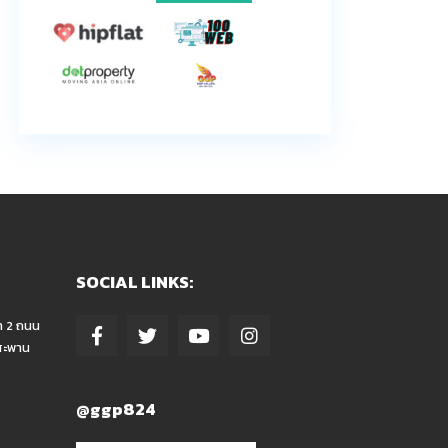
SOCIAL LINKS:
า 2 ถนน
สะพาน
@ggp824