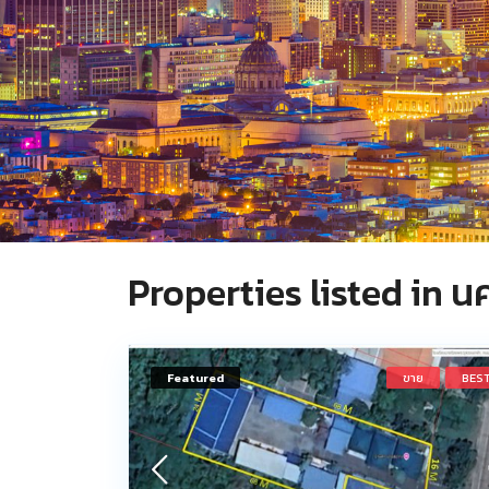
Properties listed in 
Featured
ขาย
BES