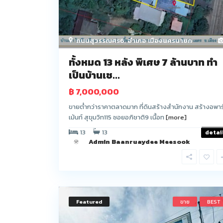
ถนนสุวรรณศร6
,
อำเภอ เมืองนครนายก
ทั้งหมด 13 หลัง พิเศษ 7 ล้านบาท ทำ
เป็นบ้านเช...
฿ 7,000,000
ขายต่ำกว่าราคาตลาดมาก ที่ดินสร้างสำนักงาน สร้างอพาร
เม้นท์ สุขุมวิท115 ซอยอภิชาติ9 เนื้อท
[more]
13
13
detai
Admin Baanruaydee Meesook
Featured
ขาย
BEST