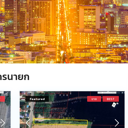
นครนายก
T
Featured
ขาย
BEST