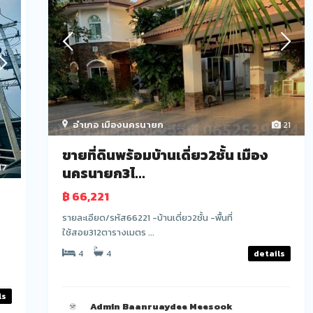
อำเภอ เมืองนครนายก
21
ขายที่ดินพร้อมบ้านเดี่ยว2ชั้น เมือง
17
นครนายก3ไ...
฿ 66,221
รายละเอียด/รหัส66221 -บ้านเดี่ยว2ชั้น -พื้นที่
ใช้สอย312ตารางเมตร ...
4
4
details
ls
Admin Baanruaydee Meesook