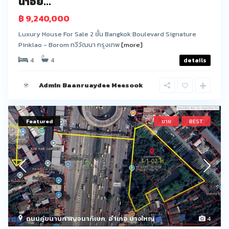
น่าอย...
฿ 9,240,000
Luxury House For Sale 2 ชั้น Bangkok Boulevard Signature
Pinklao - Borom ทวีวัฒนา กรุงเทพ
[more]
4
4
details
Admin Baanruaydee Meesook
Featured
ขาย
BEST
ถนนคู่ขนานกาญจนาภิเษก
,
อำเภอ บางใหญ่
4