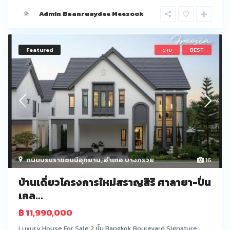
Admin Baanruaydee Meesook
Featured
ขาย
BEST
ถนนบรมราชชนนีอุทยาน
,
อำเภอ บางกรวย
16
บ้านเดี่ยวโครงการใหม่สราญสิริ ศาลายา-ปิ่น
เกล...
฿ 11,990,000
Luxury House For Sale 2 ชั้น Bangkok Boulevard Signature