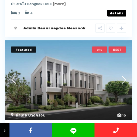
ประชาชื่น Bangkok Boul
[more]
3
4
details
Admin Baanruaydee Meesook
Featured
ขาย
BEST
อำเภอ บางกรวย
16
Luxury House For Sale บ้านหรู 2 ชั้น
↓
Bangkok...