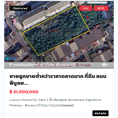
Featured
ขาย
BEST
ถนนพิบูลย์สงคราม
,
อำเภอ เมืองนนทบุรี
3
ขายถูกขายต่ำกว่าราคาตลาดมาก ที่ดิน ถนน
พิบูลย...
฿ 31,000,000
Luxury House For Sale 2 ชั้น Bangkok Boulevard Signature
Pinklao - Borom ทวีวัฒนา กรุงเทพ
[more]
details