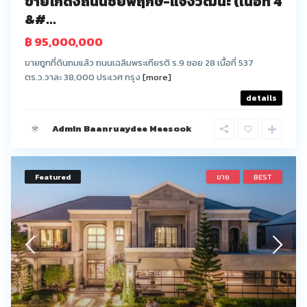
ขายโกดังถนนชัยพฤกษ์-แจ้งวัฒนะ (เนื้อที่ 4
&#...
฿ 95,000,000
ขายถูกที่ดินถมแล้ว ถนนเฉลิมพระเกียรติ ร.9 ซอย 28 เนื้อที่ 537
ตร.ว.วาละ 38,000 ประเวศ กรุง
[more]
details
Admin Baanruaydee Meesook
Featured
ขาย
BEST