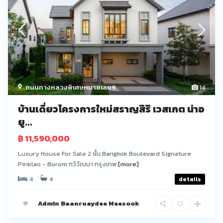
ถนนทางหลวงพิเศษหมายเลข9
,
14
บ้านเดี่ยวโครงการใหม่สราญสิริ เวสเกต น่าอ
ยู...
฿ 11,590,000
Luxury House For Sale 2 ชั้น Bangkok Boulevard Signature
Pinklao - Borom ทวีวัฒนา กรุงเทพ
[more]
4
4
details
Admin Baanruaydee Meesook