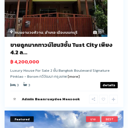
ถนนงามวงศ์วาน
,
อำเภอ เมืองนนทบุรี
33
ขายถูกมากทาวน์โฮม3ชั้น Tust City เพียง
4.2 ล...
฿ 4,200,000
Luxury House For Sale 2 ชั้น Bangkok Boulevard Signature
Pinklao - Borom ทวีวัฒนา กรุงเทพ
[more]
3
3
details
Admin Baanruaydee Meesook
Featured
ขาย
BEST