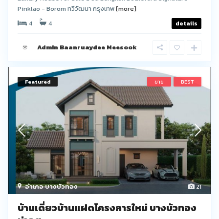
Pinklao - Borom ทวีวัฒนา กรุงเทพ
[more]
4
4
details
Admin Baanruaydee Meesook
Featured
ขาย
BEST
อำเภอ บางบัวทอง
21
บ้านเดี่ยวบ้านแฝดโครงการใหม่ บางบัวทอง