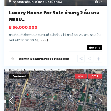
กาญจนาภิเษก
,
อำเภอ บางบัวทอง
22
Luxury House For Sale บ้านหรู 2 ชั้น บาง
กอกบ...
฿ 66,000,000
ขายที่ดินสีเขียวถนนสุวินทวงศ์ (เนื้อที่ 97 ไร่ ขายไร่ละ 2.5 ล้าน รวมเป็น
เงิน 242,500,000 ล
[more]
details
Admin Baanruaydee Meesook
Featured
ขาย
BEST