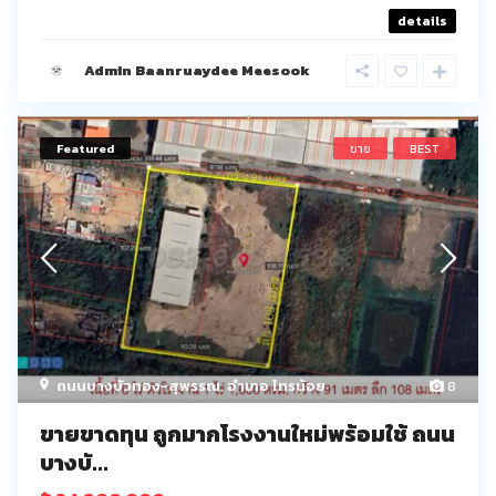
details
Admin Baanruaydee Meesook
Featured
ขาย
BEST
ถนนบางบัวทอง-สุพรรณ
,
อำเภอ ไทรน้อย
8
ขายขาดทุน ถูกมากโรงงานใหม่พร้อมใช้ ถนน
บางบั...