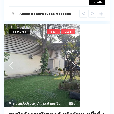
details
Admin Baanruaydee Meesook
Featured
ขาย
BEST
ถนนเเจ้งวัฒนะ
,
อำเภอ ปากเกร็ด
9