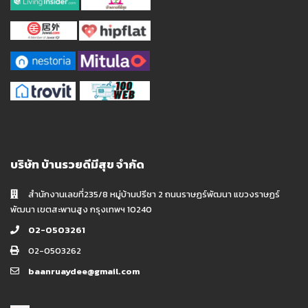
บริษัท บ้านรวยดีมีสุข จำกัด
สำนักงานเลขที่235/8 หมู่บ้านปรีชา 2 ถนนราษฏร์พัฒนา แขวงราษฏร์
พัฒนา เขตสะพานสูง กรุงเทพฯ 10240
02-0503261
02-0503262
baanruaydee@gmail.com