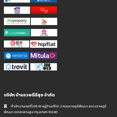
บริษัท บ้านรวยดีมีสุข จำกัด
สำนักงานเลขที่235/8 หมู่บ้านปรีชา 2 ถนนราษฏร์พัฒนา แขวงราษฏร์
พัฒนา เขตสะพานสูง กรุงเทพฯ 10240