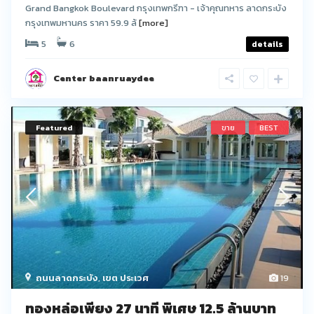
Grand Bangkok Boulevard กรุงเทพกรีฑา - เจ้าคุณทหาร ลาดกระบัง
กรุงเทพมหานคร ราคา 59.9 ล้
[more]
5
6
details
Center baanruaydee
Featured
ขาย
BEST
ถนนลาดกระบัง
,
เขต ประเวศ
19
ทองหล่อเพียง 27 นาที พิเศษ 12.5 ล้านบาท