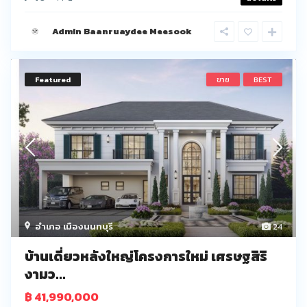
Admin Baanruaydee Meesook
Featured
ขาย
BEST
อำเภอ เมืองนนทบุรี
24
บ้านเดี่ยวหลังใหญ่โครงการใหม่ เศรษฐสิริ
งามว...
฿ 41,990,000