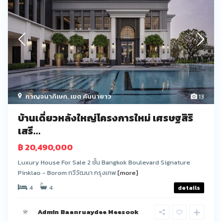
กาญจนาภิเษก
,
เขต คันนายาว
13
บ้านเดี่ยวหลังใหญ่โครงการใหม่ เศรษฐสิริ
เสรี...
฿ 20,490,000
Luxury House For Sale 2 ชั้น Bangkok Boulevard Signature
Pinklao - Borom ทวีวัฒนา กรุงเทพ
[more]
4
4
details
Admin Baanruaydee Meesook