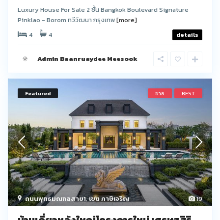
Luxury House For Sale 2 ชั้น Bangkok Boulevard Signature
Pinklao - Borom ทวีวัฒนา กรุงเทพ
[more]
4
4
details
Admin Baanruaydee Meesook
Featured
ขาย
BEST
ถนนพุทธมณฑลสาย1
,
เขต ภาษีเจริญ
19
บ้านเดี่ยวหลังใหญ่โครงการใหม่ เศรษฐสิริ