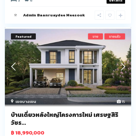
5
6
details
Admin Baanruaydee Meesook
Featured
ขาย
ขายแล้ว
เขตบางเขน
15
บ้านเดี่ยวหลังใหญ่โครงการใหม่ เศรษฐสิริ
วัชร...
฿ 18,990,000