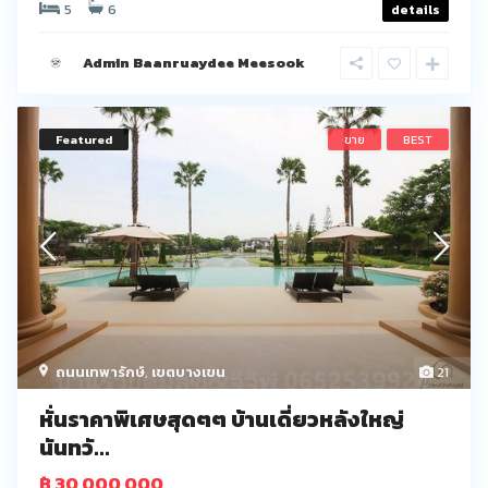
5
6
details
Admin Baanruaydee Meesook
Featured
ขาย
BEST
ถนนเทพารักษ์
,
เขตบางเขน
21
หั่นราคาพิเศษสุดๆๆ บ้านเดี่ยวหลังใหญ่
นันทวั...
฿ 30,000,000