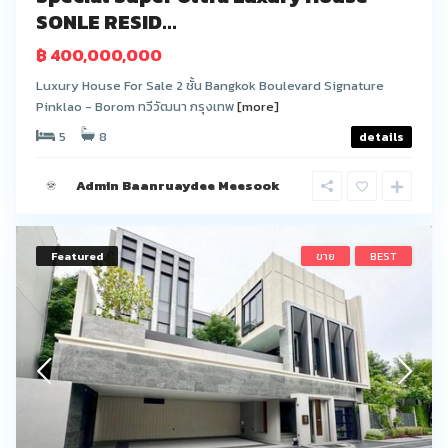
SONLE RESID...
฿ 400,000,000
Luxury House For Sale 2 ชั้น Bangkok Boulevard Signature
Pinklao - Borom ทวีวัฒนา กรุงเทพ
[more]
5
8
details
Admin Baanruaydee Meesook
Featured
ขาย
BEST