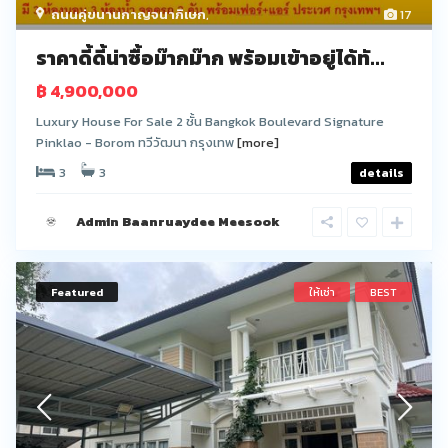
ถนนคู่ขนานกาญจนาภิเษก
,
17
ราคาดี้ดี้น่าซื้อม๊ากม๊าก พร้อมเข้าอยู่ได้ทั...
฿ 4,900,000
Luxury House For Sale 2 ชั้น Bangkok Boulevard Signature
Pinklao - Borom ทวีวัฒนา กรุงเทพ
[more]
3
3
details
Admin Baanruaydee Meesook
Featured
ให้เช่า
BEST