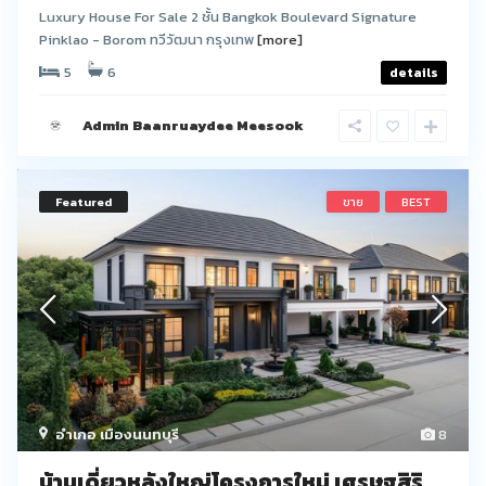
Luxury House For Sale 2 ชั้น Bangkok Boulevard Signature
Pinklao - Borom ทวีวัฒนา กรุงเทพ
[more]
5
6
details
Admin Baanruaydee Meesook
Featured
ขาย
BEST
อำเภอ เมืองนนทบุรี
8
บ้านเดี่ยวหลังใหญ่โครงการใหม่ เศรษฐสิริ