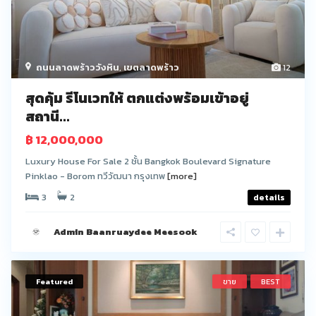
ถนนลาดพร้าววังหิน
,
เขตลาดพร้าว
12
สุดคุ้ม รีโนเวทให้ ตกแต่งพร้อมเข้าอยู่
สถานี...
฿ 12,000,000
Luxury House For Sale 2 ชั้น Bangkok Boulevard Signature
Pinklao - Borom ทวีวัฒนา กรุงเทพ
[more]
3
2
details
Admin Baanruaydee Meesook
Featured
ขาย
BEST