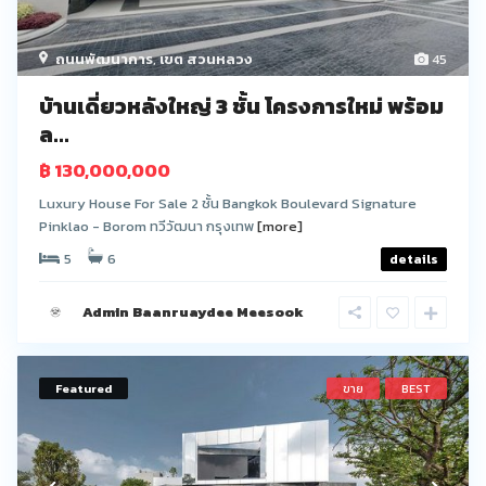
ถนนพัฒนาการ
,
เขต สวนหลวง
45
บ้านเดี่ยวหลังใหญ่ 3 ชั้น โครงการใหม่ พร้อม
ล...
฿ 130,000,000
Luxury House For Sale 2 ชั้น Bangkok Boulevard Signature
Pinklao - Borom ทวีวัฒนา กรุงเทพ
[more]
5
6
details
Admin Baanruaydee Meesook
Featured
ขาย
BEST