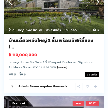
ถนนกรุงเทพกรีฑา
,
ถนนพระรามเก้า
,
เขต บางกะปิ
14
บ้านเดี่ยวหลังใหญ่ 3 ชั้น พร้อมลิฟท์ขึ้นลง
โ...
฿ 110,000,000
Luxury House For Sale 2 ชั้น Bangkok Boulevard Signature
Pinklao - Borom ทวีวัฒนา กรุงเทพ
[more]
5
6
details
Admin Baanruaydee Meesook
Featured
ขาย
BEST