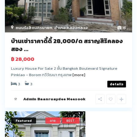
ถนนรังสิตนครนายก
,
อำเภอ คลองหลวง
16
บ้านเช่าราคาดี้ดี้ 28,000/ด สราญสิริคลอง
สอง ...
฿ 28,000
Luxury House For Sale 2 ชั้น Bangkok Boulevard Signature
Pinklao - Borom ทวีวัฒนา กรุงเทพ
[more]
3
3
details
Admin Baanruaydee Meesook
Featured
ขาย
BEST