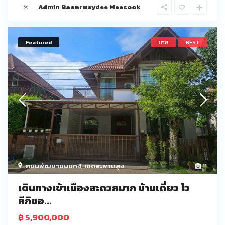
Admin Baanruaydee Meesook
Featured
ขาย
BEST
ถนนพัฒนาชนบท4
,
เขตสะพานสูง
11
เดินทางเข้าเมืองสะดวกมาก บ้านเดี่ยว ไว
กีกิชอ...
฿ 5,900,000